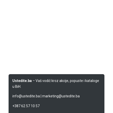
Ustedite.ba
– Vaš vodič kroz akcije, popuste i kataloge
u BiH.
info@ustedite.ba
|
marketing@ustedite.ba
+387 62 57 10 57