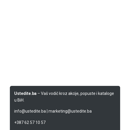
Ustedite.ba
– Vaš vodič kroz akcije, popuste i kataloge
u BiH.
info@ustedite.ba
|
marketing@ustedite.ba
+387 62 57 10 57