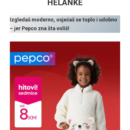
HELANKE
Izgledaš moderno, osjećaš se toplo i udobno
– jer Pepco zna šta voliš!