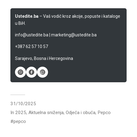
Ustedite.ba
– Vaš vodič kroz akcije, popuste i kataloge
u BiH.
info@ustedite.ba
|
marketing@ustedite.ba
+387 62 57 10 57
Sarajevo, Bosna i Hercegovina
31/10/2025
In
2025
,
Aktuelna sniženja
,
Odjeća i obuća
,
Pepco
pepco