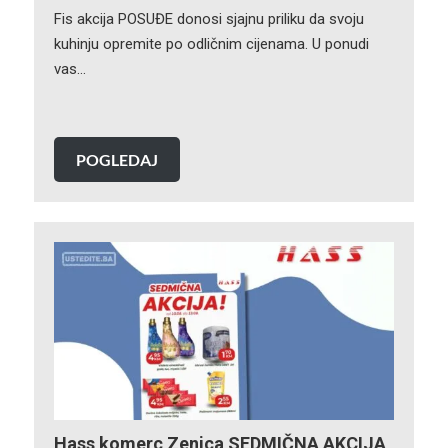
Fis akcija POSUĐE donosi sjajnu priliku da svoju
kuhinju opremite po odličnim cijenama. U ponudi
vas…
POGLEDAJ
Hass komerc Zenica SEDMIČNA AKCIJA