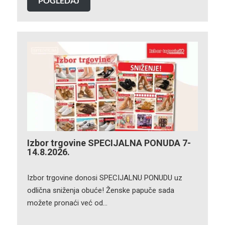
POGLEDAJ
Izbor trgovine SPECIJALNA PONUDA 7-
14.8.2026.
Izbor trgovine donosi SPECIJALNU PONUDU uz
odlična sniženja obuće! Ženske papuče sada
možete pronaći već od…