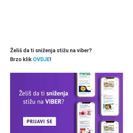
Želiš da ti sniženja stižu na viber?
Brzo klik
OVDJE
!