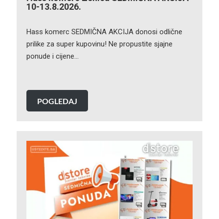
10-13.8.2026.
Hass komerc SEDMIČNA AKCIJA donosi odlične
prilike za super kupovinu! Ne propustite sjajne
ponude i cijene…
POGLEDAJ