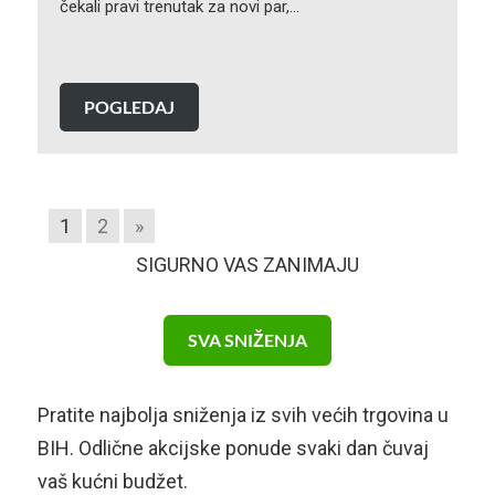
čekali pravi trenutak za novi par,…
POGLEDAJ
1
2
»
SIGURNO VAS ZANIMAJU
SVA SNIŽENJA
Pratite najbolja sniženja iz svih većih trgovina u
BIH. Odlične akcijske ponude svaki dan čuvaj
vaš kućni budžet.