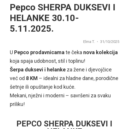
Pepco SHERPA DUKSEVI I
HELANKE 30.10-
5.11.2025.
Elma T.
31/10/2025
U
Pepco prodavnicama
te čeka
nova kolekcija
koja spaja udobnost, stil i toplinu!
Šerpa duksevi i helanke
za žene i djevojčice
već od
8 KM
– idealni za hladne dane, porodične
šetnje ili opuštanje kod kuće.
Mekani, nježni i moderni – savršeni za svaku
priliku!
PEPCO SHERPA DUKSEVI I