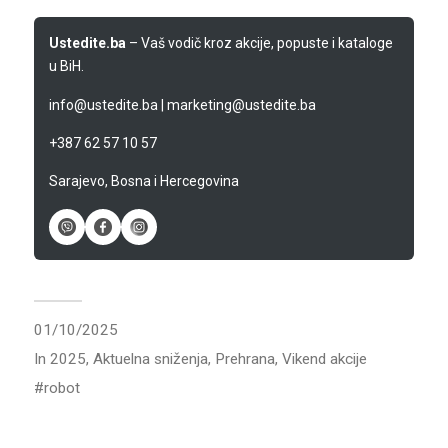
Ustedite.ba
– Vaš vodič kroz akcije, popuste i kataloge
u BiH.
info@ustedite.ba
|
marketing@ustedite.ba
+387 62 57 10 57
Sarajevo, Bosna i Hercegovina
01/10/2025
In
2025
,
Aktuelna sniženja
,
Prehrana
,
Vikend akcije
robot