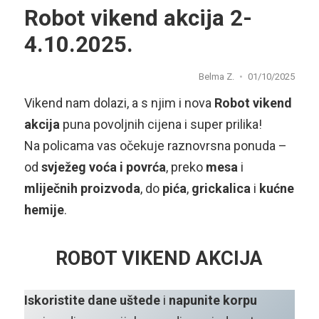
Robot vikend akcija 2-
4.10.2025.
Belma Z.
01/10/2025
Vikend nam dolazi, a s njim i nova
Robot vikend
akcija
puna povoljnih cijena i super prilika!
Na policama vas očekuje raznovrsna ponuda –
od
svježeg voća i povrća
, preko
mesa
i
mliječnih
proizvoda
, do
pića
,
grickalica
i
kućne
hemije
.
ROBOT VIKEND AKCIJA
Iskoristite dane uštede
i
napunite korpu