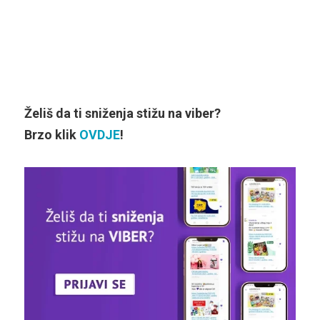
Želiš da ti sniženja stižu na viber?
Brzo klik
OVDJE
!