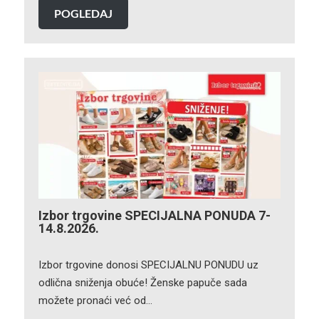
POGLEDAJ
Izbor trgovine SPECIJALNA PONUDA 7-
14.8.2026.
Izbor trgovine donosi SPECIJALNU PONUDU uz
odlična sniženja obuće! Ženske papuče sada
možete pronaći već od…