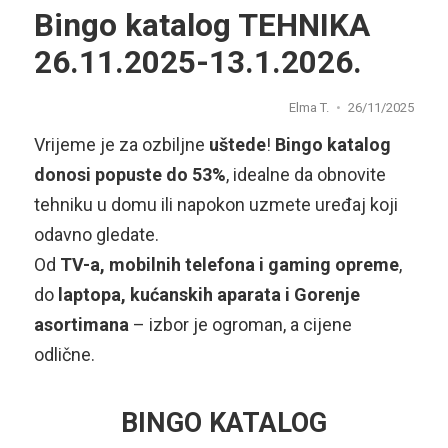
Bingo katalog TEHNIKA
26.11.2025-13.1.2026.
Elma T.
26/11/2025
Vrijeme je za ozbiljne
uštede
!
Bingo katalog
donosi popuste do 53%
, idealne da obnovite
tehniku u domu ili napokon uzmete uređaj koji
odavno gledate.
Od
TV-a, mobilnih telefona i gaming opreme
,
do
laptopa, kućanskih aparata i Gorenje
asortimana
– izbor je ogroman, a cijene
odlične.
BINGO KATALOG