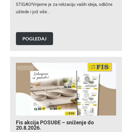
STIGAO!Vrijeme je za relizaciju vaših ideja, odlične
uštede i još više…
POGLEDAJ
Fis akcija POSUĐE – sniženje do
20.8.2026.