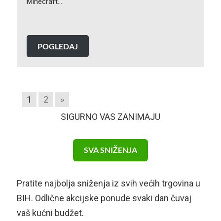
Minecraft…
POGLEDAJ
1
2
»
SIGURNO VAS ZANIMAJU
SVA SNIŽENJA
Pratite najbolja sniženja iz svih većih trgovina u
BIH. Odlične akcijske ponude svaki dan čuvaj
vaš kućni budžet.