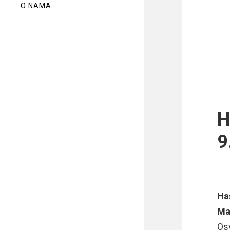
O NAMA
H
9
Ha
Ma
Os