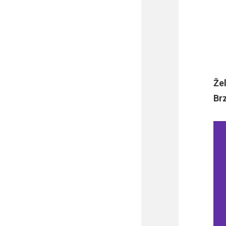
Žel
Br