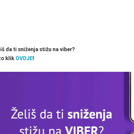
iš da ti sniženja stižu na viber?
zo klik
OVDJE
!