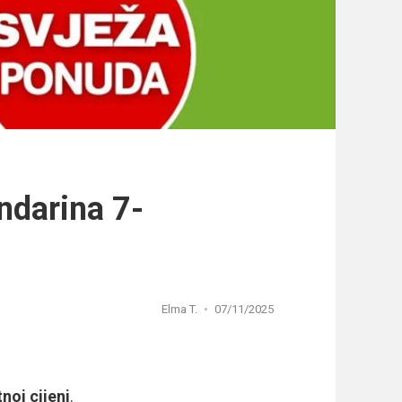
darina 7-
Elma T.
07/11/2025
noj cijeni
.