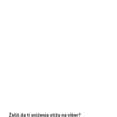
Želiš da ti sniženja stižu na viber?