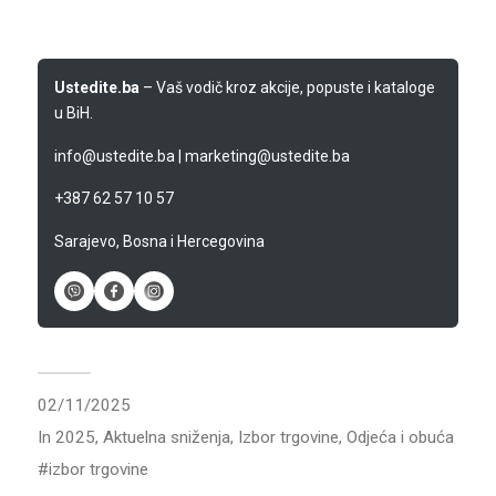
Ustedite.ba
– Vaš vodič kroz akcije, popuste i kataloge
u BiH.
info@ustedite.ba
|
marketing@ustedite.ba
+387 62 57 10 57
Sarajevo, Bosna i Hercegovina
02/11/2025
In
2025
,
Aktuelna sniženja
,
Izbor trgovine
,
Odjeća i obuća
izbor trgovine