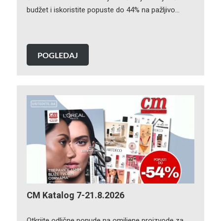
budžet i iskoristite popuste do 44% na pažljivo…
POGLEDAJ
CM Katalog 7-21.8.2026
Otkrijte odlične ponude na omiljene proizvode za