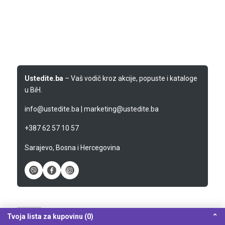
Ustedite.ba
– Vaš vodič kroz akcije, popuste i kataloge
u BiH.
info@ustedite.ba
|
marketing@ustedite.ba
+387 62 57 10 57
Sarajevo, Bosna i Hercegovina
Tvoja lista za kupovinu (0)
⌃
28/11/2025