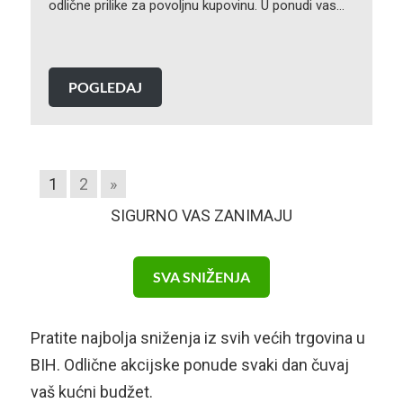
odlične prilike za povoljnu kupovinu. U ponudi vas…
POGLEDAJ
1
2
»
SIGURNO VAS ZANIMAJU
SVA SNIŽENJA
Pratite najbolja sniženja iz svih većih trgovina u
BIH. Odlične akcijske ponude svaki dan čuvaj
vaš kućni budžet.