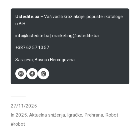
Ustedite.ba
– Vaš vodič kroz akcije, popuste i kataloge
u BiH.
info@ustedite.ba
|
marketing@ustedite.ba
+387 62 57 10 57
Sarajevo, Bosna i Hercegovina
27/11/2025
In
2025
,
Aktuelna sniženja
,
Igračke
,
Prehrana
,
Robot
robot