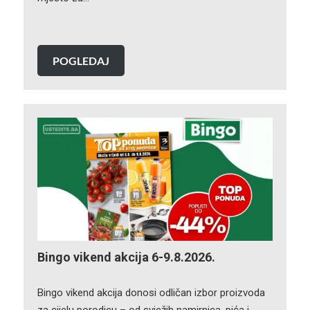
POGLEDAJ
Bingo vikend akcija 6-9.8.2026.
Bingo vikend akcija donosi odličan izbor proizvoda
za cijelu porodicu – od svježih namirnica, pića i…