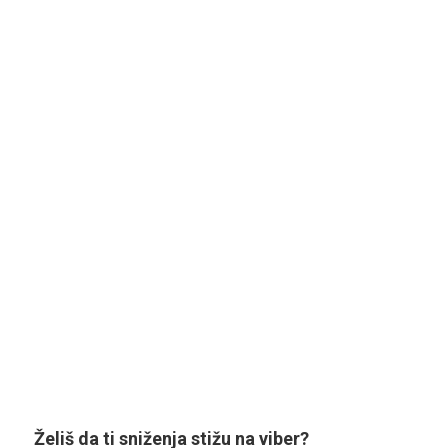
Želiš da ti sniženja stižu na viber?