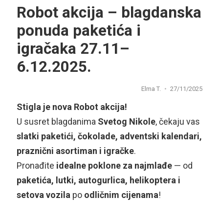
Robot akcija – blagdanska
ponuda paketića i
igračaka 27.11–
6.12.2025.
Elma T.
27/11/2025
Stigla je nova Robot akcija!
U susret blagdanima
Svetog Nikole
, čekaju vas
slatki paketići, čokolade, adventski kalendari,
praznični asortiman i igračke
.
Pronađite
idealne poklone za najmlađe
— od
paketića, lutki, autogurlica, helikoptera i
setova vozila
po
odličnim cijenama
!