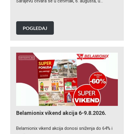
Sarajevu otvara se u četvrtak, 6. augusta, u…
POGLEDAJ
Belamionix vikend akcija 6-9.8.2026.
Belamionix vikend akcija donosi sniženja do 64% i