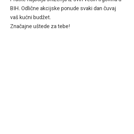
BIH. Odlične akcijske ponude svaki dan čuvaj
vaš kućni budžet.
Značajne uštede za tebe!