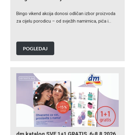
Bingo vikend akcija donosi odličan izbor proizvoda
za cijelu porodicu – od svježih namirnica, pića i…
POGLEDAJ
dm katalog SVE 1+1 GRATIS 6-8.8.2026.