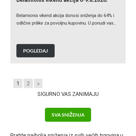
Belamionix vikend akcija donosi sniženja do 64% i
odlične prilike za povoljnu kupovinu. U ponudi vas…
POGLEDAJ
1
2
»
SIGURNO VAS ZANIMAJU
SVA SNIŽENJA
Pratite najbolja sniženja iz svih većih trgovina u