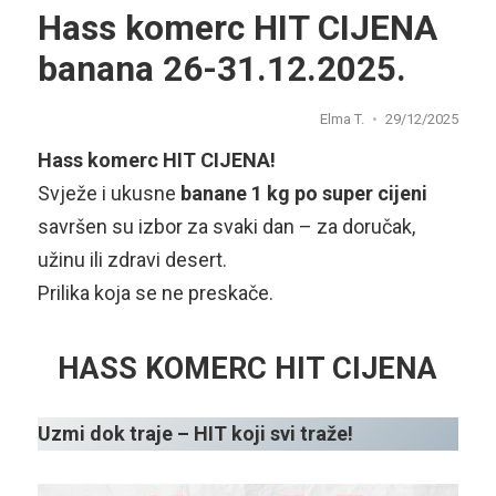
Hass komerc HIT CIJENA
banana 26-31.12.2025.
Elma T.
29/12/2025
Hass komerc HIT CIJENA!
Svježe i ukusne
banane 1 kg po super cijeni
savršen su izbor za svaki dan – za doručak,
užinu ili zdravi desert.
Prilika koja se ne preskače.
HASS KOMERC HIT CIJENA
Uzmi dok traje – HIT koji svi traže!