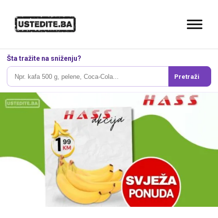
Šta tražite na sniženju?
Pretraži