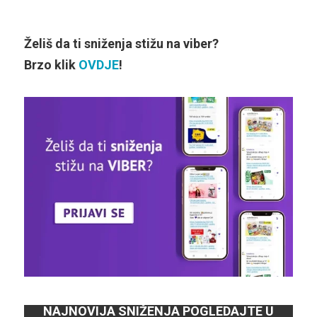
Želiš da ti sniženja stižu na viber?
Brzo klik
OVDJE
!
NAJNOVIJA SNIŽENJA POGLEDAJTE U