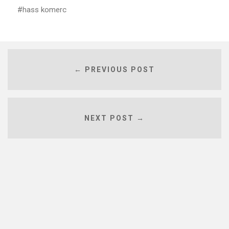
hass komerc
← PREVIOUS POST
NEXT POST →