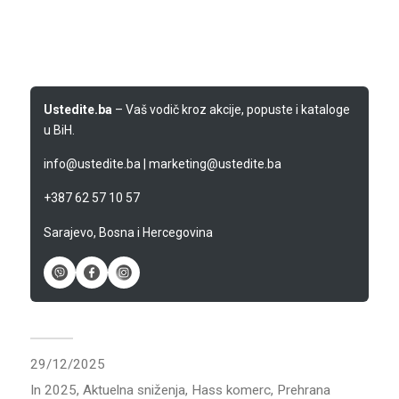
Ustedite.ba
– Vaš vodič kroz akcije, popuste i kataloge
u BiH.
info@ustedite.ba
|
marketing@ustedite.ba
+387 62 57 10 57
Sarajevo, Bosna i Hercegovina
29/12/2025
In
2025
,
Aktuelna sniženja
,
Hass komerc
,
Prehrana