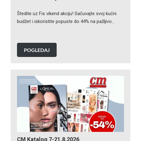
Štedite uz Fis vikend akciju! Sačuvajte svoj kućni
budžet i iskoristite popuste do 44% na pažljivo…
POGLEDAJ
CM Katalog 7-21.8.2026