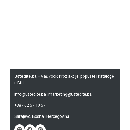
Ustedite.ba
– Vaš vodič kroz akcije, popuste i kataloge
u BiH.
info@ustedite.ba
|
marketing@ustedite.ba
+387 62 57 10 57
Sarajevo, Bosna i Hercegovina