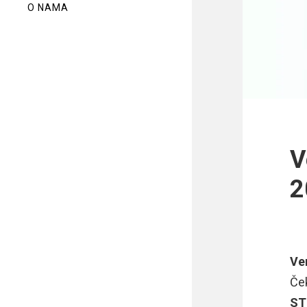
O NAMA
V
2
Ve
Če
ST