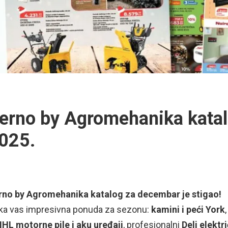
erno by Agromehanika kata
025.
rno by Agromehanika katalog za decembar je stigao!
ka vas impresivna ponuda za sezonu:
kamini i peći York
IHL motorne pile i aku uređaji
, profesionalni
Deli elektri