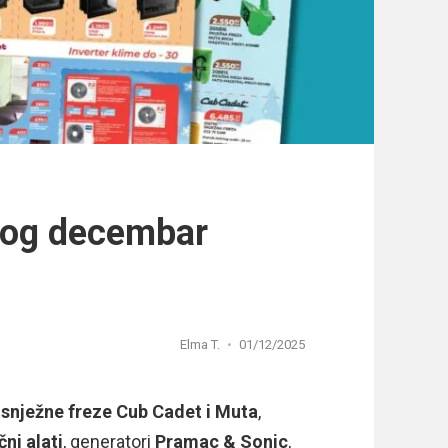
log decembar
Elma T.
01/12/2025
,
snježne freze Cub Cadet i Muta
,
čni alati
, generatori
Pramac & Sonic
,