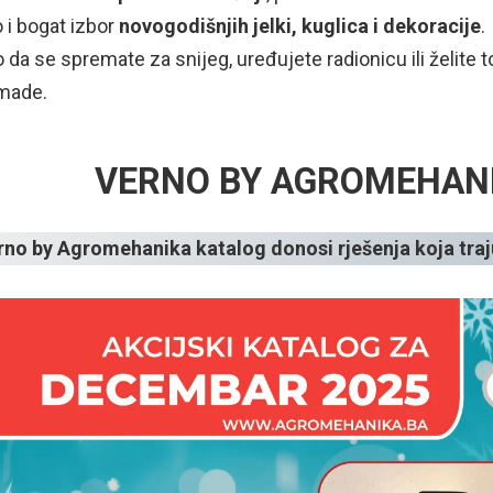
 i bogat izbor
novogodišnjih jelki, kuglica i dekoracije
.
o da se spremate za snijeg, uređujete radionicu ili želit
made.
VERNO BY AGROMEHAN
rno
by Agromehanika
katalog donosi rješenja koja traju