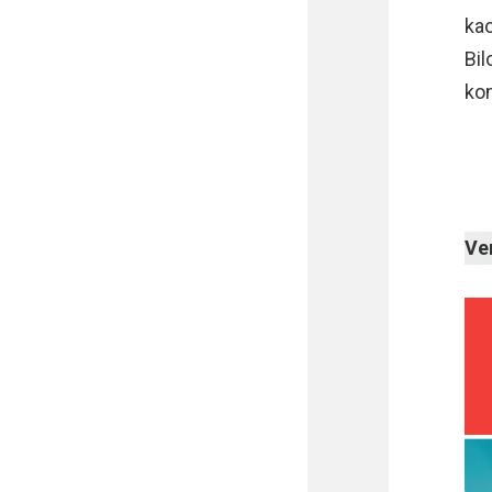
kao
Bil
ko
Ve