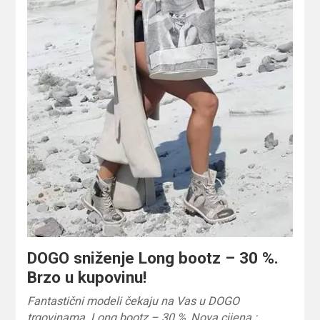
DOGO sniženje Long bootz – 30 %.
Brzo u kupovinu!
Fantastični modeli čekaju na Vas u DOGO
trgovinama. Long bootz – 30 %, Nova cijena :