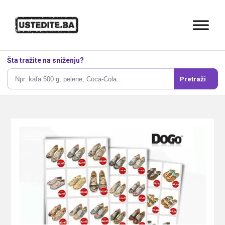
Šta tražite na sniženju?
Pretraži