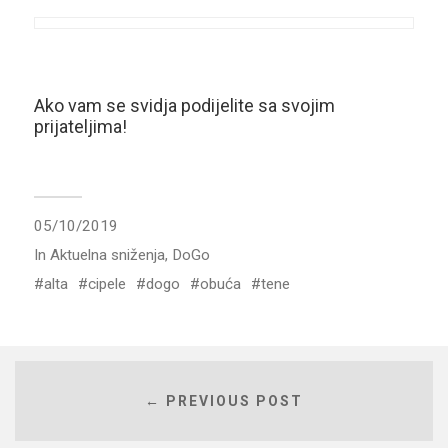
Ako vam se svidja podijelite sa svojim
prijateljima!
05/10/2019
In
Aktuelna sniženja
,
DoGo
alta
cipele
dogo
obuća
tene
← PREVIOUS POST