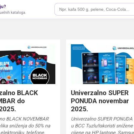
ju?
tuelnih kataloga.
rzalno BLACK
Univerzalno SUPER
MBAR do
PONUDA novembar
2025.
2025.
alno BLACK NOVEMBAR
Univerzalno SUPER PONUDA 
lika sniženja do 50% na
u BCC Tuzlu!Iskoristi snižene
elektroniku, telefone,
cijene na HP laptope, Samsu