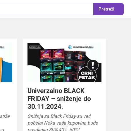
Pretraži
Univerzalno BLACK
FRIDAY – sniženje do
30.11.2024.
stiže
Snižnja za Black Friday su već
počela! Neka vaša kupovina bude
ng
povoljnija 30%,40%, 50%!