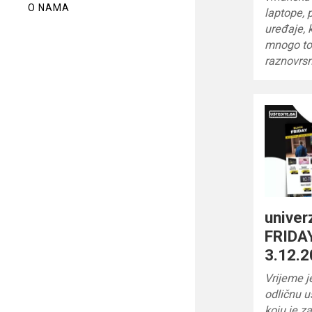
O NAMA
laptope,
uređaje, 
mnogo to
raznovrsn
unive
FRIDAY
3.12.2
Vrijeme j
odličnu 
koju je z