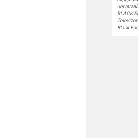
univerza
BLACK F
Televizo
Black Fri