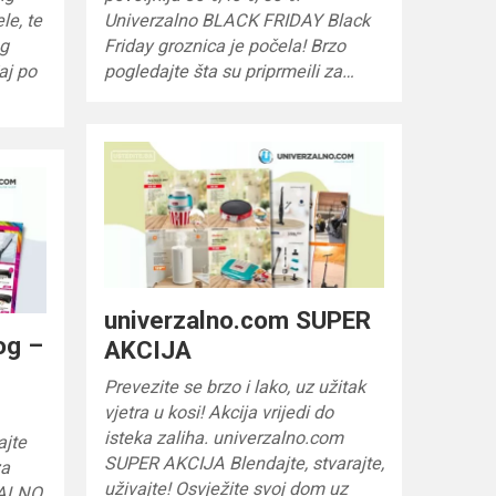
le, te
Univerzalno BLACK FRIDAY Black
ng
Friday groznica je počela! Brzo
aj po
pogledajte šta su priprmeili za…
univerzalno.com SUPER
og –
AKCIJA
Prevezite se brzo i lako, uz užitak
vjetra u kosi! Akcija vrijedi do
isteka zaliha. univerzalno.com
ajte
SUPER AKCIJA Blendajte, stvarajte,
za
uživajte! Osvježite svoj dom uz
ZALNO