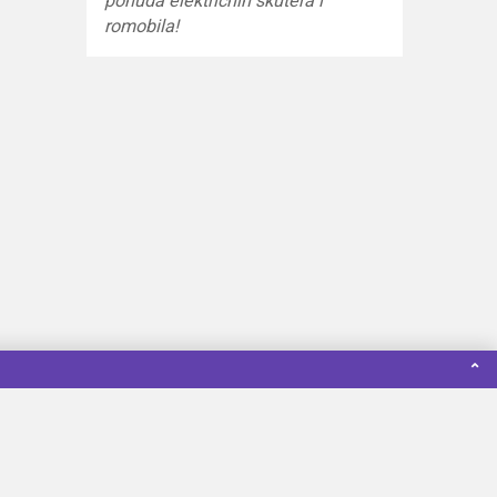
ponuda električnih skutera i
romobila!
⌃