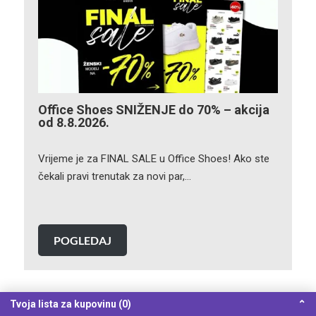
Office Shoes SNIŽENJE do 70% – akcija
od 8.8.2026.
Vrijeme je za FINAL SALE u Office Shoes! Ako ste
čekali pravi trenutak za novi par,…
POGLEDAJ
Tvoja lista za kupovinu (0)
⌃