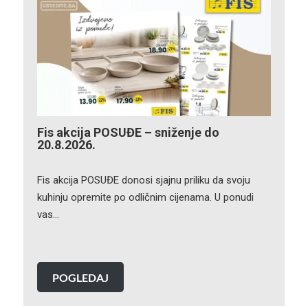
Fis akcija POSUĐE – sniženje do
20.8.2026.
Fis akcija POSUĐE donosi sjajnu priliku da svoju
kuhinju opremite po odličnim cijenama. U ponudi
vas…
POGLEDAJ