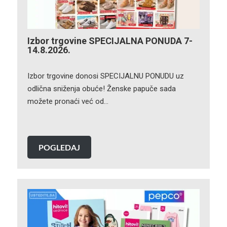
Izbor trgovine SPECIJALNA PONUDA 7-
14.8.2026.
Izbor trgovine donosi SPECIJALNU PONUDU uz
odlična sniženja obuće! Ženske papuče sada
možete pronaći već od…
POGLEDAJ