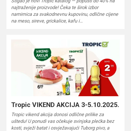
Stigao je novi Tropic katalog — popusti do 40% na
najtraženije proizvode! Čeka te širok izbor
namirnica za svakodnevnu kupovinu, odlične cijene
na meso, sireve, grickalice, kafu i…
Tropic VIKEND AKCIJA 3-5.10.2025.
Tropic vikend akcija donosi odlične prilike za
uštedu! U ponudi vas očekuje svinjska plećka bez
kosti, svježi batat i osvježavajući Tuborg pivo, a