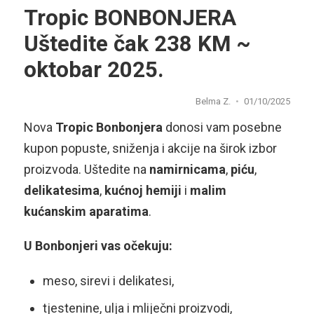
Tropic BONBONJERA
Uštedite čak 238 KM ~
oktobar 2025.
Belma Z.
01/10/2025
Nova
Tropic Bonbonjera
donosi vam posebne
kupon popuste, sniženja i akcije na širok izbor
proizvoda. Uštedite na
namirnicama
,
piću
,
delikatesima
,
kućnoj
hemiji
i
malim
kućanskim
aparatima
.
U Bonbonjeri vas očekuju:
meso, sirevi i delikatesi,
tjestenine, ulja i mliječni proizvodi,