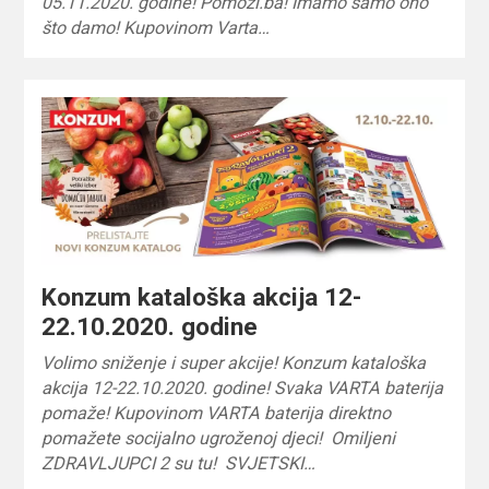
05.11.2020. godine! Pomozi.ba! Imamo samo ono
što damo! Kupovinom Varta…
Konzum kataloška akcija 12-
22.10.2020. godine
Volimo sniženje i super akcije! Konzum kataloška
akcija 12-22.10.2020. godine! Svaka VARTA baterija
pomaže! Kupovinom VARTA baterija direktno
pomažete socijalno ugroženoj djeci! Omiljeni
ZDRAVLJUPCI 2 su tu! SVJETSKI…