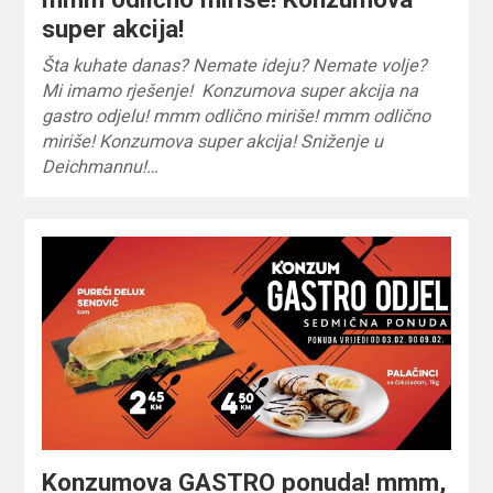
super akcija!
Šta kuhate danas? Nemate ideju? Nemate volje?
Mi imamo rješenje! Konzumova super akcija na
gastro odjelu! mmm odlično miriše! mmm odlično
miriše! Konzumova super akcija! Sniženje u
Deichmannu!…
Konzumova GASTRO ponuda! mmm,