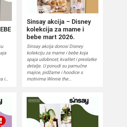
Sinsay akcija – Disney
BEBE
kolekcija za mame i
bebe mart 2026.
ku
Sinsay akcija donosi Disney
paja
kolekciju za mame i bebe koja
spaja udobnost, kvalitet i preslatke
detalje. U ponudi su pamučne
majice, pidžame i hoodice s
ca i…
motivima Winnie the…