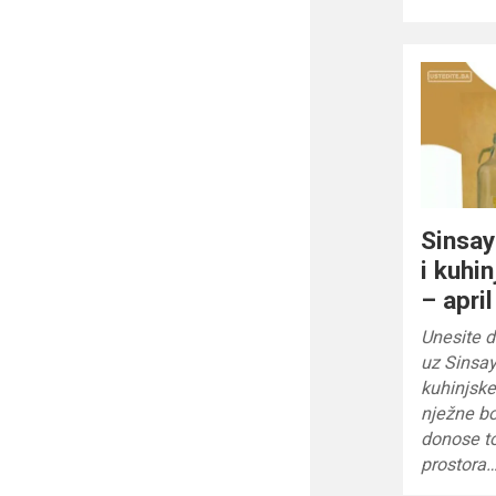
Sinsay
i kuhi
– apri
Unesite d
uz Sinsay
kuhinjske
nježne bo
donose top
prostora…