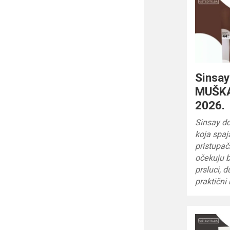
Sinsa
MUŠKA
2026.
Sinsay d
koja spaj
pristupač
očekuju b
prsluci, 
praktični