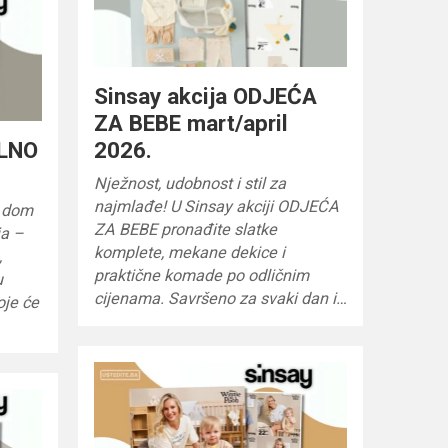
Sinsay akcija ODJEĆA
ZA BEBE mart/april
ELNO
2026.
Nježnost, udobnost i stil za
najmlađe! U Sinsay akciji ODJEĆA
j dom
ZA BEBE pronađite slatke
ja –
komplete, mekane dekice i
,
praktične komade po odličnim
u
cijenama. Savršeno za svaki dan i…
oje će