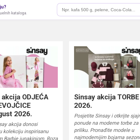
ju?
tuelnih kataloga.
 akcija ODJEĆA
Sinsay akcija TORBE 
EVOJČICE
2026.
ugust 2026.
Posjetite Sinsay i otkrijte sjaj
ponude na moderne torbe za
say akcija donosi
priliku. Pronađite modele u
u kolekciju inspirisanu
najmodernijim bojama sezon
m Barbie junakinjom. Roza