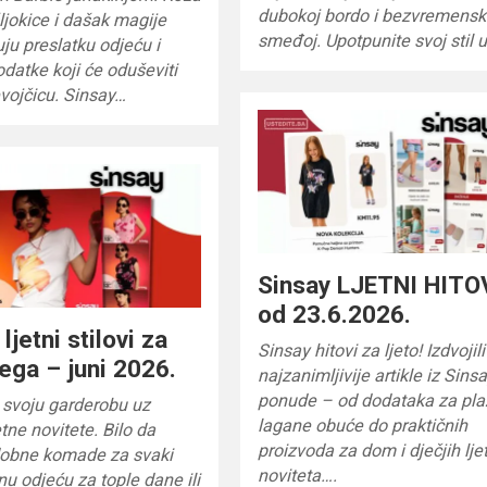
dubokoj bordo i bezvremensk
šljokice i dašak magije
smeđoj. Upotpunite svoj stil 
ju preslatku odjeću i
atke koji će oduševiti
vojčicu. Sinsay…
Sinsay LJETNI HITO
od 23.6.2026.
ljetni stilovi za
Sinsay hitovi za ljeto! Izdvoji
jega – juni 2026.
najzanimljivije artikle iz Sins
ponude – od dodataka za pla
 svoju garderobu uz
lagane obuće do praktičnih
etne novitete. Bilo da
proizvoda za dom i dječjih lje
udobne komade za svaki
noviteta….
nu odjeću za tople dane ili