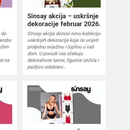
Sinsay akcija – uskršnje
dekoracije februar 2026.
 do
Sinsay akcija donosi novu kolekciju
derobu
uskršnjih dekoracija koja će unijeti
nižim
proljetnu svježinu i toplinu u vaš
dom. U ponudi vas očekuju
st na
dekorativne tacne, figurice zečića i
pažljivo odabrani…