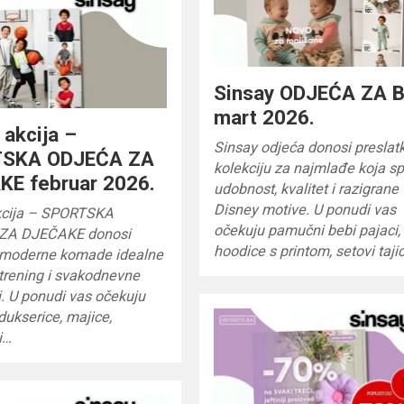
Sinsay ODJEĆA ZA 
mart 2026.
 akcija –
Sinsay odjeća donosi preslat
SKA ODJEĆA ZA
kolekciju za najmlađe koja s
KE februar 2026.
udobnost, kvalitet i razigrane
Disney motive. U ponudi vas
kcija – SPORTSKA
očekuju pamučni bebi pajaci,
ZA DJEČAKE donosi
hoodice s printom, setovi taji
 moderne komade idealne
 trening i svakodnevne
i. U ponudi vas očekuju
dukserice, majice,
i…