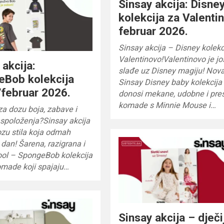
Sinsay akcija: Disne
kolekcija za Valenti
februar 2026.
Sinsay akcija – Disney kolekc
Valentinovo!Valentinovo je jo
 akcija:
slađe uz Disney magiju! Nov
eBob kolekcija
Sinsay Disney baby kolekcija
/februar 2026.
donosi mekane, udobne i pre
komade s Minnie Mouse i…
a dozu boja, zabave i
aspoloženja?Sinsay akcija
zu stila koja odmah
 dan! Šarena, razigrana i
ool – SpongeBob kolekcija
omade koji spajaju…
Sinsay akcija – dječi