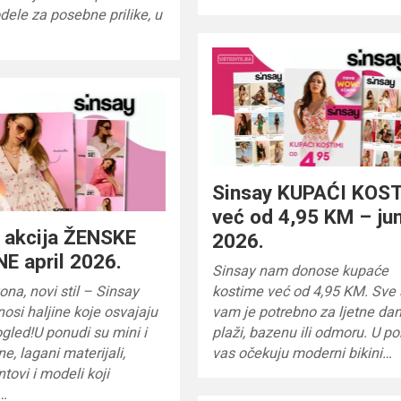
dele za posebne prilike, u
Sinsay KUPAĆI KOS
već od 4,95 KM – jun
 akcija ŽENSKE
2026.
E april 2026.
Sinsay nam donose kupaće
na, novi stil – Sinsay
kostime već od 4,95 KM. Sve 
nosi haljine koje osvajaju
vam je potrebno za ljetne da
ogled!U ponudi su mini i
plaži, bazenu ili odmoru. U p
ne, lagani materijali,
vas očekuju moderni bikini…
ntovi i modeli koji
o…