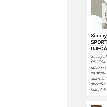
Sinsay
SPORT
DJEČA
Sinsay a
ODJEĆA 
udobne i
za školu,
aktivnost
sportske 
kompleti 