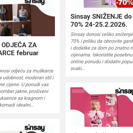
Sinsay SNIŽENJE do
70% 24-25.2.2026.
Sinsay donosi veliko sniženje
70% i priliku da obnovite gar
y ODJEĆA ZA
i dodatke za dom po znatno 
RCE februar
cijenama. Iskoristite posebnu
online ponudu i dodatni popu
svaki…
onosi odjeću za muškarce
a udobnost, moderan stil i
ne cijene. U ponudi vas
omber jakne, prošiveni
dukserice sa kragnom i
 komadi idealni…