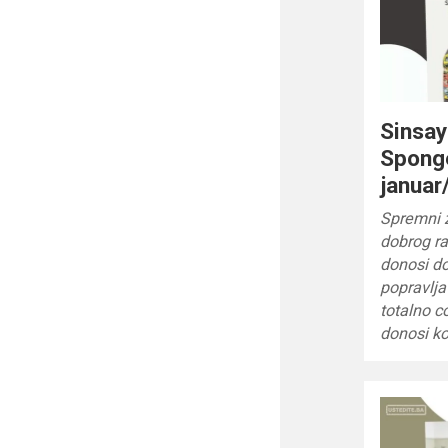
Sinsay
Spong
januar
Spremni z
dobrog r
donosi do
popravlja
totalno c
donosi k