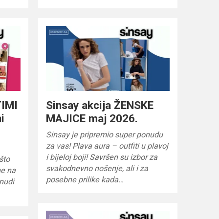
TIMI
Sinsay akcija ŽENSKE
i
MAJICE maj 2026.
Sinsay je pripremio super ponudu
za vas! Plava aura – outfiti u plavoj
i bijeloj boji! Savršen su izbor za
što
svakodnevno nošenje, ali i za
ne na
posebne prilike kada…
onudi