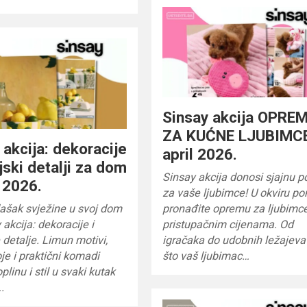
Sinsay akcija OPRE
ZA KUĆNE LJUBIMC
 akcija: dekoracije
april 2026.
njski detalji za dom
Sinsay akcija donosi sjajnu 
l 2026.
za vaše ljubimce! U okviru p
ašak svježine u svoj dom
pronađite opremu za ljubimc
 akcija: dekoracije i
pristupačnim cijenama. Od
 detalje. Limun motivi,
igračaka do udobnih ležajeva
je i praktični komadi
što vaš ljubimac…
linu i stil u svaki kutak
.