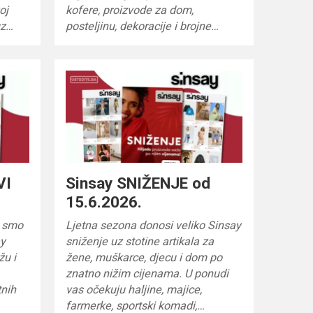
oj
kofere, proizvode za dom,
uz…
posteljinu, dekoracije i brojne…
VI
Sinsay SNIŽENJE od
15.6.2026.
li smo
Ljetna sezona donosi veliko Sinsay
ay
sniženje uz stotine artikala za
žu i
žene, muškarce, djecu i dom po
znatno nižim cijenama. U ponudi
tnih
vas očekuju haljine, majice,
farmerke, sportski komadi,…