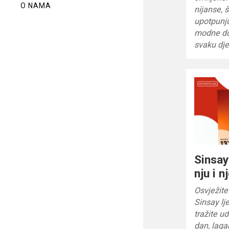
O NAMA
nijanse, 
upotpunju
modne dod
svaku dje
Sinsay 
nju i n
Osvježite
Sinsay lj
tražite 
dan, laga