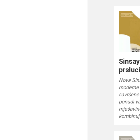
Sinsay
prsluc
Nova Sin
moderne 
savršene 
ponudi va
mješavino
kombinuj