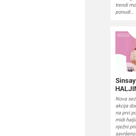
trendi mo
ponudi…
Sinsay
HALJIN
Nova sezo
akcija do
na prvi p
midi halji
nježni pri
savršen