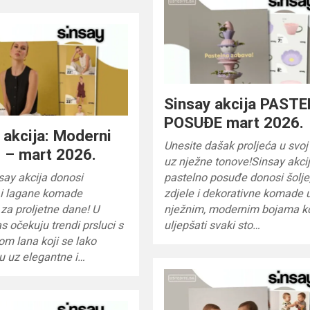
Sinsay akcija PAST
POSUĐE mart 2026.
 akcija: Moderni
Unesite dašak proljeća u svo
i – mart 2026.
uz nježne tonove!Sinsay akci
say akcija donosi
pastelno posuđe donosi šolje
i lagane komade
zdjele i dekorativne komade 
za proljetne dane! U
nježnim, modernim bojama k
s očekuju trendi prsluci s
uljepšati svaki sto…
m lana koji se lako
u uz elegantne i…