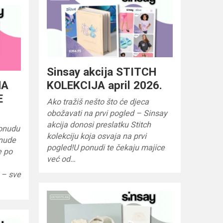
Sinsay akcija STITCH
MA
KOLEKCIJA april 2026.
E
Ako tražiš nešto što će djeca
obožavati na prvi pogled – Sinsay
akcija donosi preslatku Stitch
ponudu
kolekciju koja osvaja na prvi
onude
pogled!U ponudi te čekaju majice
e po
već od…
 – sve