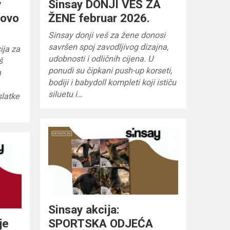
y
Sinsay DONJI VEŠ ZA
novo
ŽENE februar 2026.
Sinsay donji veš za žene donosi
savršen spoj zavodljivog dizajna,
ija za
udobnosti i odličnih cijena. U
š
ponudi su čipkani push-up korseti,
a
bodiji i babydoll kompleti koji ističu
siluetu i…
slatke
Sinsay akcija:
je
SPORTSKA ODJEĆA