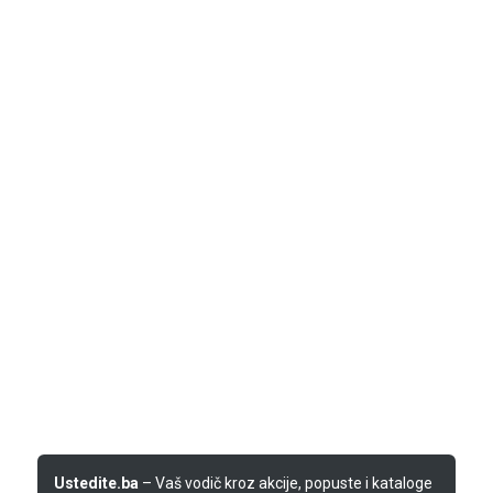
Ustedite.ba
– Vaš vodič kroz akcije, popuste i kataloge