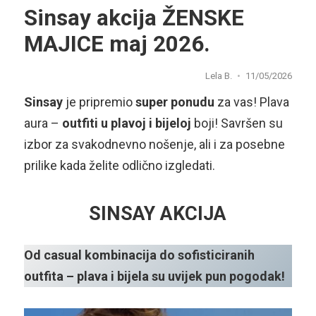
Sinsay akcija ŽENSKE
MAJICE maj 2026.
Lela B.
11/05/2026
Sinsay
je pripremio
super ponudu
za vas! Plava
aura –
outfiti u plavoj i bijeloj
boji! Savršen su
izbor za svakodnevno nošenje, ali i za posebne
prilike kada želite odlično izgledati.
SINSAY AKCIJA
Od casual kombinacija do sofisticiranih
outfita – plava i bijela su uvijek pun pogodak!