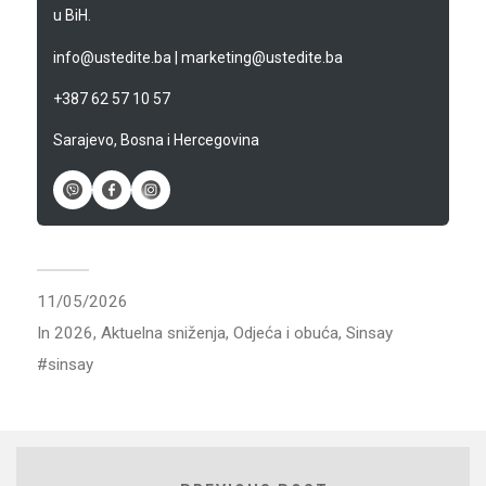
u BiH.
info@ustedite.ba
|
marketing@ustedite.ba
+387 62 57 10 57
Sarajevo, Bosna i Hercegovina
11/05/2026
In
2026
,
Aktuelna sniženja
,
Odjeća i obuća
,
Sinsay
sinsay