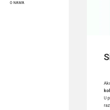
O NAMA
S
Ako
ko
U p
raz