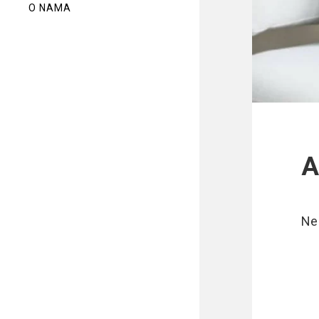
O NAMA
A
Ne 