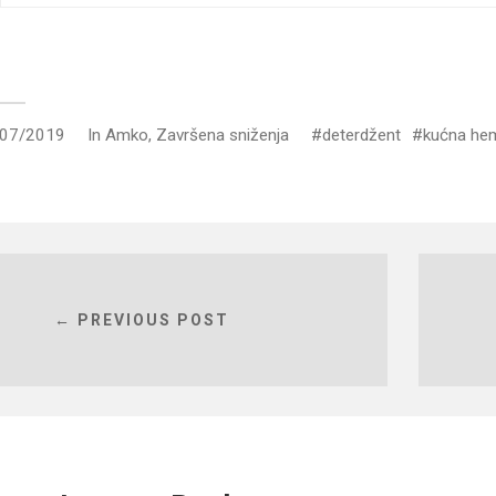
/07/2019
In
Amko
,
Završena sniženja
deterdžent
kućna hem
← PREVIOUS POST