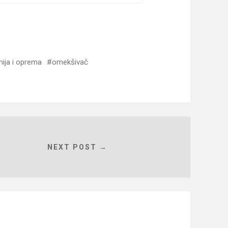
ija i oprema
omekšivač
NEXT POST →