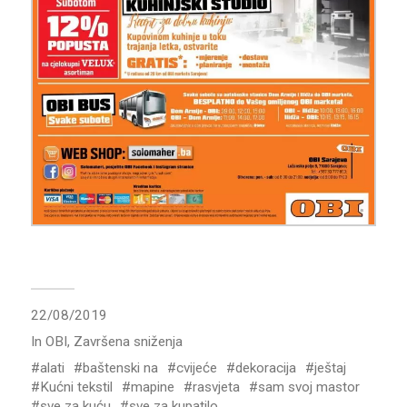
22/08/2019
In
OBI
,
Završena sniženja
alati
baštenski na
cvijeće
dekoracija
ještaj
Kućni tekstil
mapine
rasvjeta
sam svoj mastor
sve za kuću
sve za kupatilo