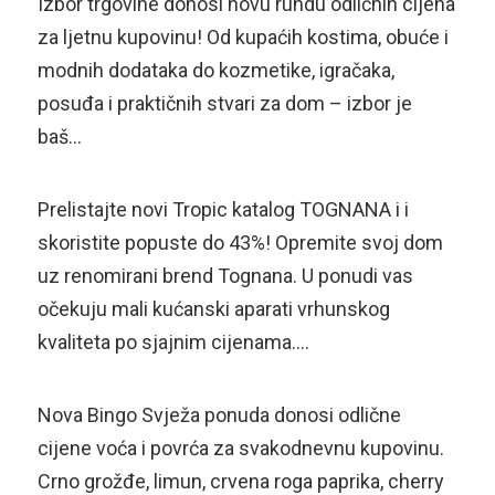
Izbor trgovine donosi novu rundu odličnih cijena
za ljetnu kupovinu! Od kupaćih kostima, obuće i
modnih dodataka do kozmetike, igračaka,
posuđa i praktičnih stvari za dom – izbor je
baš…
Prelistajte novi Tropic katalog TOGNANA i i
skoristite popuste do 43%! Opremite svoj dom
uz renomirani brend Tognana. U ponudi vas
očekuju mali kućanski aparati vrhunskog
kvaliteta po sjajnim cijenama….
Nova Bingo Svježa ponuda donosi odlične
cijene voća i povrća za svakodnevnu kupovinu.
Crno grožđe, limun, crvena roga paprika, cherry