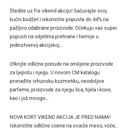
Štedite uz Fis vikend akciju! Sačuvajte svoj
kućni budžet i iskoristite popuste do 44% na
pažljivo odabrane proizvode. Očekuju vas super
popusti na odjelima prehrane i hemije u
jedinstvenoj akcijskoj…
Otkrijte odlične ponude na omiljene proizvode
za ljepotu i njegu. U novom CM katalogu
pronađite vrhunsku kozmetiku, neodoljive
parfeme, proizvode za njegu lica, tijela i kose,
kao i još mnogo…
NOVA KORT VIKEND AKCIJA JE PRED NAMA!
Iskoristite odlične cijene na svježe meso, voće,