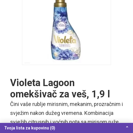
Violeta Lagoon
omekšivač za veš, 1,9 l
Čini vaše rublje mirisnim, mekanim, prozračnim i
svježim nakon dužeg vremena. Kombinacija
svježih citrusnih i voćnih nota sa mirisom ruže
Tvoja lista za kupovinu (0)
⌃
čini odličnu kombinaciju koju osjećate cijeli dan.