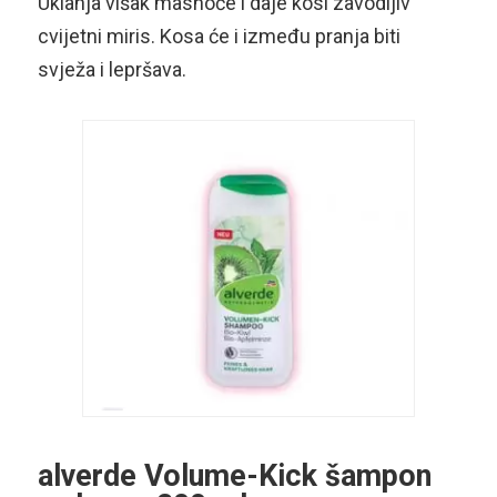
Uklanja višak masnoće i daje kosi zavodljiv
cvijetni miris. Kosa će i između pranja biti
svježa i lepršava.
alverde Volume-Kick šampon