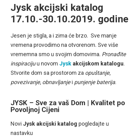
Jysk akcijski katalog
17.10.-30.10.2019. godine
Jesen je stigla, a i zima će brzo. Sve manje
vremena provodimo na otvorenom. Sve više
vrememna smo u svojim domovima.
Pronađite
inspiraciju
u novom
Jysk
akcijskom
katalogu
.
Stvorite dom sa prostorom za
opuštanje
,
povezivanje
,
obnavljanje
i
punjenje
baterija
.
JYSK – Sve za vaš Dom | Kvalitet po
Povoljnoj Cijeni
Novi
Jysk akcijski katalog
pogledajte u
nastavku