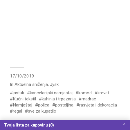
17/10/2019
In
Aktuelna sniženja
,
Jysk
jastuk
kancelarijski namjestaj
komod
krevet
Kućni tekstil
kuhinja i trpezarija
madrac
Namještaj
polica
posteljina
rasvjeta i dekoracija
regal
sve za kupatilo
Tvoja lista za kupovinu (0)
⌃