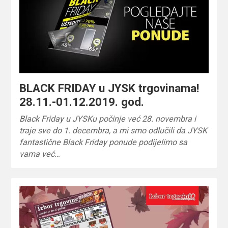
BLACK FRIDAY u JYSK trgovinama!
28.11.-01.12.2019. god.
Black Friday u JYSKu počinje već 28. novembra i
traje sve do 1. decembra, a mi smo odlučili da JYSK
fantastične Black Friday ponude podijelimo sa
vama već…