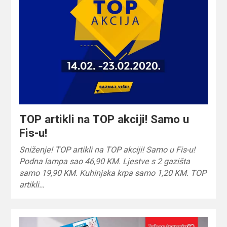
TOP artikli na TOP akciji! Samo u
Fis-u!
Sniženje! TOP artikli na TOP akciji! Samo u Fis-u!
Podna lampa sao 46,90 KM. Ljestve s 2 gazišta
samo 19,90 KM. Kuhinjska krpa samo 1,20 KM. TOP
artikli…