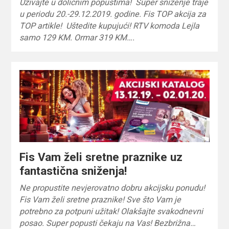
Uživajte u doličnim popustima! Super sniženje traje
u periodu 20.-29.12.2019. godine. Fis TOP akcija za
TOP artikle! Uštedite kupujući! RTV komoda Lejla
samo 129 KM. Ormar 319 KM….
Fis Vam želi sretne praznike uz
fantastična sniženja!
Ne propustite nevjerovatno dobru akcijsku ponudu!
Fis Vam želi sretne praznike! Sve što Vam je
potrebno za potpuni užitak! Olakšajte svakodnevni
posao. Super popusti čekaju na Vas! Bezbrižna…