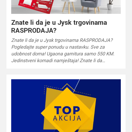
Znate li da je u Jysk trgovinama
RASPRODAJA?
Znate li da je u Jysk trgovinama RASPRODAJA?
Pogledajte super ponudu u nastavku. Sve za
udobnost doma! Ugaona garnitura samo 550 KM.
Jedinstveni komadi namještaja! Znate li da…