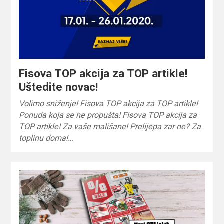
Fisova TOP akcija za TOP artikle!
Uštedite novac!
Volimo sniženje! Fisova TOP akcija za TOP artikle!
Ponuda koja se ne propušta! Fisova TOP akcija za
TOP artikle! Za vaše mališane! Prelijepa zar ne? Za
toplinu doma!…