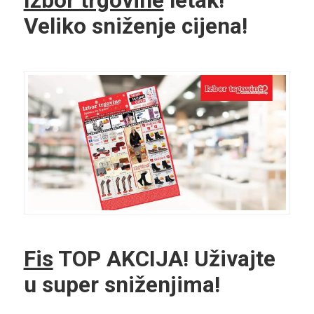
Izbor trgovine
letak!
Veliko sniženje cijena!
Fis
TOP AKCIJA! Uživajte
u super sniženjima!