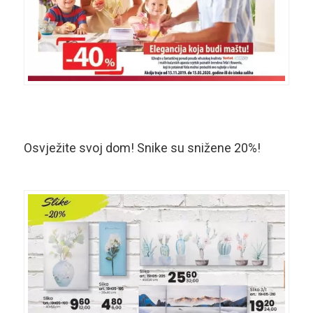
Osvježite svoj dom! Snike su snižene 20%!