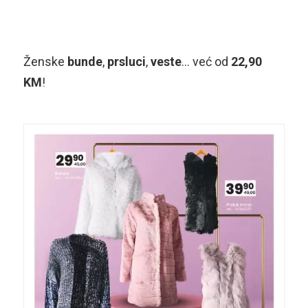
Ženske
bunde
,
prsluci
,
veste
… već od
22,90
KM
!