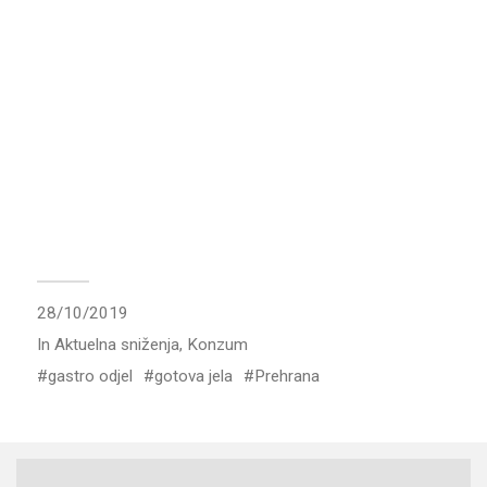
28/10/2019
In
Aktuelna sniženja
,
Konzum
gastro odjel
gotova jela
Prehrana