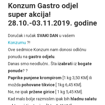
Konzum Gastro odjel
super akcija!
28.10.-03.11.2019. godine
Doručak i ručak
SVAKI DAN
u vašem
Konzumu
?!
Ove sedmice Konzum nam donosi odličnu
ponudu na
gastro odjelu
.
Danas smo neodlučni.. Šta
izabrati
iz
bogate
ponude
? ?
Paprike punjene krompirom
[1 kg 3,50 KM] ili
možda
pohovane tikvice
[ 1kg 6,45 KM].
Ne, ne ipak
pržene girice
[ 1 kg 5,45 KM].
Kad malo bolje razmislim ipak bih
hladnu salatu