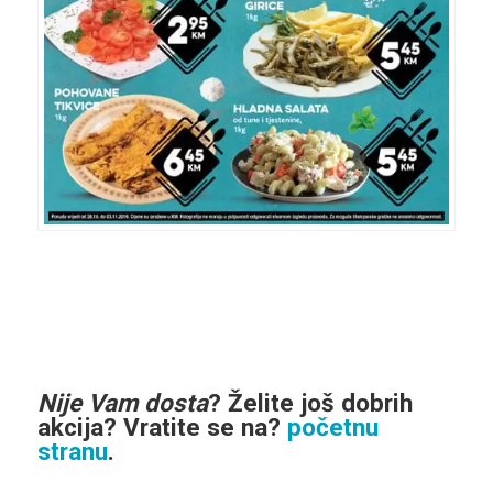
Nije Vam dosta
?
Želite još dobrih
akcija
? Vratite se na?
početnu
stranu
.