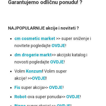
Garantujemo
odličnu ponudu! ?
NAJPOPULARNIJE akcije i noviteti ?
cm cosmetic market
>> super sniženje i
novitete pogledajte
OVDJE
!
dm drogerie markt
>> akcijski katalog i
novosti pogledajte
OVDJE
!
Volim
Konzum
!
Volim super
akcije! >>
OVDJE
!
Fis
super akcija>>
OVDJE
!
Robot
-ova super ponuda>>
OVDJE
!
Bingo
super akcija! >>
OVDJE
!