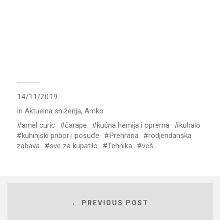
14/11/2019
In
Aktuelna sniženja
,
Amko
amel curic
čarape
kućna hemija i oprema
kuhalo
kuhinjski pribor i posuđe
Prehrana
rodjendanska
zabava
sve za kupatilo
Tehnika
veš
← PREVIOUS POST