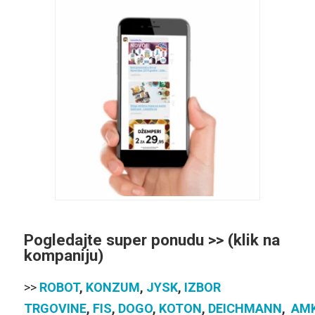
Pogledajte super ponudu >> (klik na
kompaniju)
>>
ROBOT
,
KONZUM
,
JYSK
,
IZBOR
TRGOVINE
,
FIS
,
DOGO
,
KOTON
,
DEICHMANN
,
AM