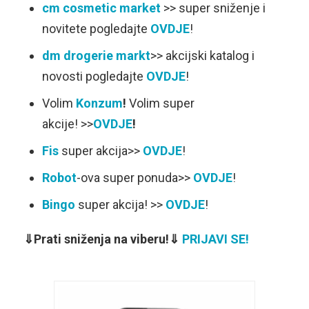
cm cosmetic market
>> super sniženje i
novitete pogledajte
OVDJE
!
dm drogerie markt
>> akcijski katalog i
novosti pogledajte
OVDJE
!
Volim
Konzum
!
Volim super
akcije! >>
OVDJE
!
Fis
super akcija>>
OVDJE
!
Robot
-ova super ponuda>>
OVDJE
!
Bingo
super akcija! >>
OVDJE
!
⇓Prati sniženja na viberu!⇓
PRIJAVI SE!