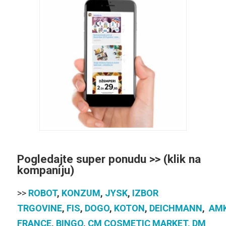
Pogledajte super ponudu >> (klik na
kompaniju)
>>
ROBOT
,
KONZUM
,
JYSK
,
IZBOR
TRGOVINE
,
FIS
,
DOGO
,
KOTON
,
DEICHMANN
,
AM
FRANCE
,
BINGO
,
CM COSMETIC MARKET,
DM