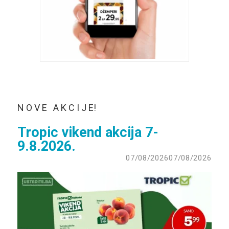
N O V E A K C I J E!
Tropic vikend akcija 7-
9.8.2026.
07/08/2026
07/08/2026