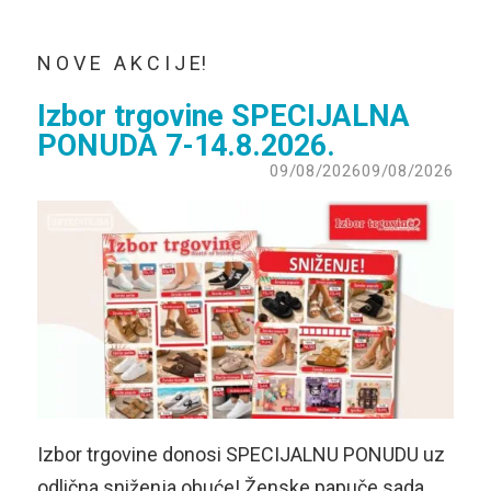
N O V E A K C I J E!
Izbor trgovine SPECIJALNA
PONUDA 7-14.8.2026.
09/08/2026
09/08/2026
Izbor trgovine donosi SPECIJALNU PONUDU uz
odlična sniženja obuće! Ženske papuče sada