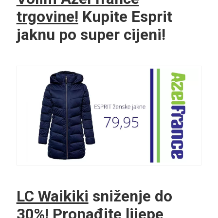
trgovine!
Kupite Esprit
jaknu po super cijeni!
LC Waikiki
sniženje do
30%! Pronađite lijepe