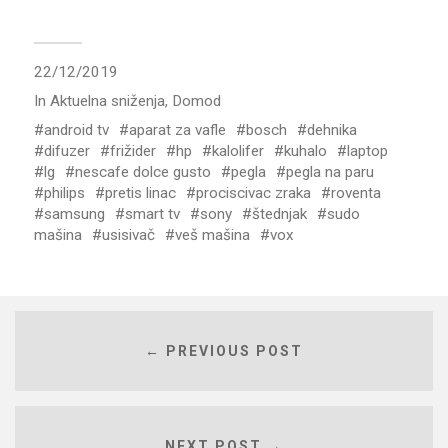
22/12/2019
In
Aktuelna sniženja
,
Domod
android tv
aparat za vafle
bosch
dehnika
difuzer
frižider
hp
kalolifer
kuhalo
laptop
lg
nescafe dolce gusto
pegla
pegla na paru
philips
pretis linac
prociscivac zraka
roventa
samsung
smart tv
sony
štednjak
sudo
mašina
usisivač
veš mašina
vox
← PREVIOUS POST
NEXT POST →