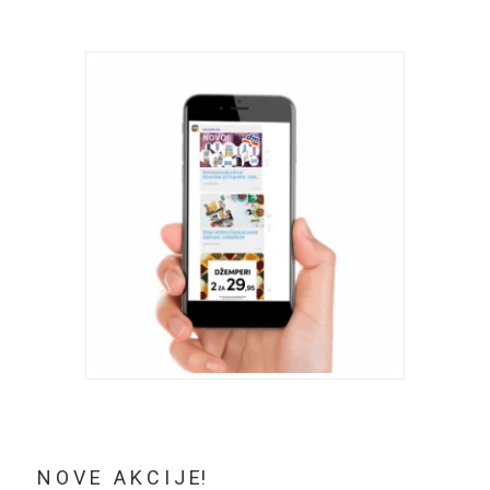
N O V E A K C I J E!