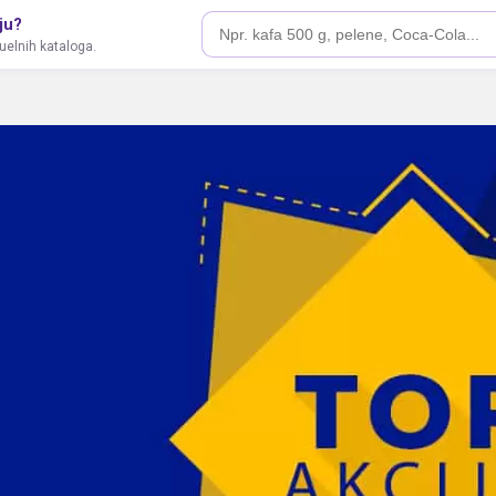
ju?
tuelnih kataloga.