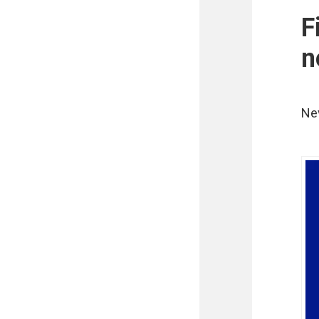
F
n
Nev