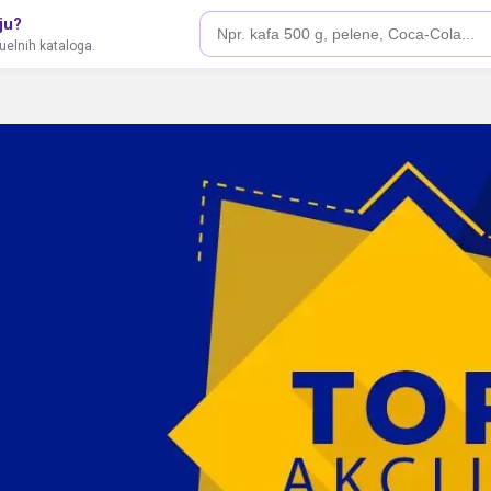
ju?
tuelnih kataloga.