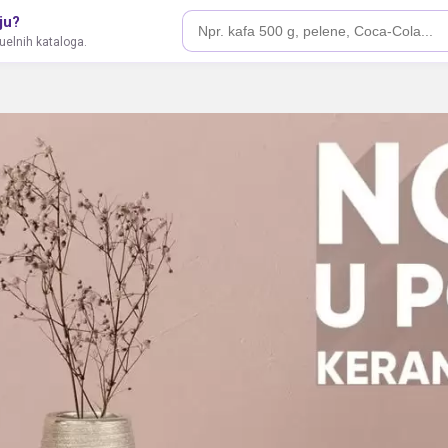
ju?
tuelnih kataloga.