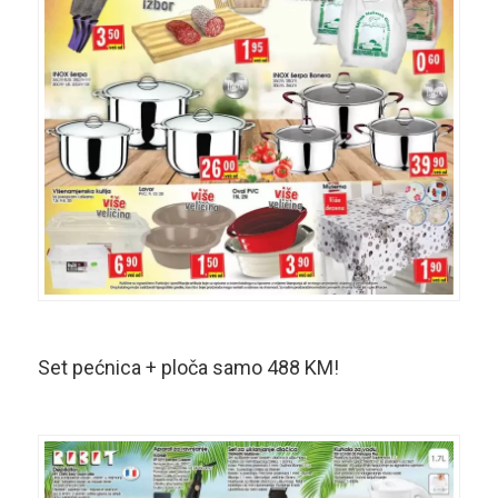
Set pećnica + ploča samo 488 KM!