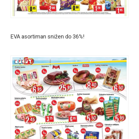
EVA asortiman snižen do 36%!