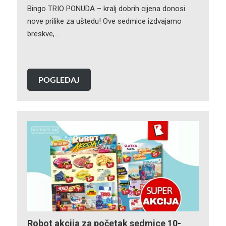
Bingo TRIO PONUDA – kralj dobrih cijena donosi
nove prilike za uštedu! Ove sedmice izdvajamo
breskve,…
POGLEDAJ
Robot akcija za početak sedmice 10-