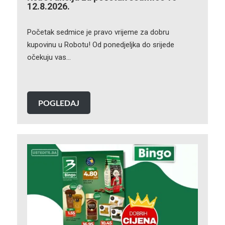
12.8.2026.
Početak sedmice je pravo vrijeme za dobru
kupovinu u Robotu! Od ponedjeljka do srijede
očekuju vas…
POGLEDAJ