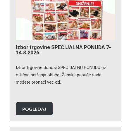
Izbor trgovine SPECIJALNA PONUDA 7-
14.8.2026.
Izbor trgovine donosi SPECIJALNU PONUDU uz
odlična sniženja obuće! Ženske papuče sada
možete pronaći već od…
POGLEDAJ