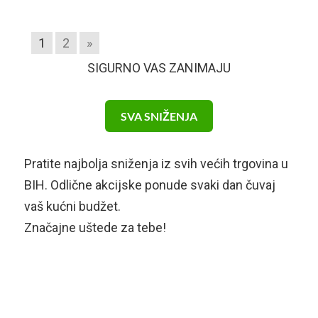
1
2
»
SIGURNO VAS ZANIMAJU
SVA SNIŽENJA
Pratite najbolja sniženja iz svih većih trgovina u
BIH. Odlične akcijske ponude svaki dan čuvaj
vaš kućni budžet.
Značajne uštede za tebe!