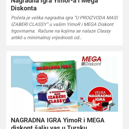
Nagradna igra Yimor-a i Mega
Diskonta
Počela je velika nagradna igra ”U PROIZVODA MASI
IZABERI CLASSY” u vašim YimoR i MEGA Diskont
trgovinama. Račune na kojima se nalaze Classy
artikli u minimalnoj vrijednosti od…
NAGRADNA IGRA YimoR i MEGA
diskont šalju vas u Tursku