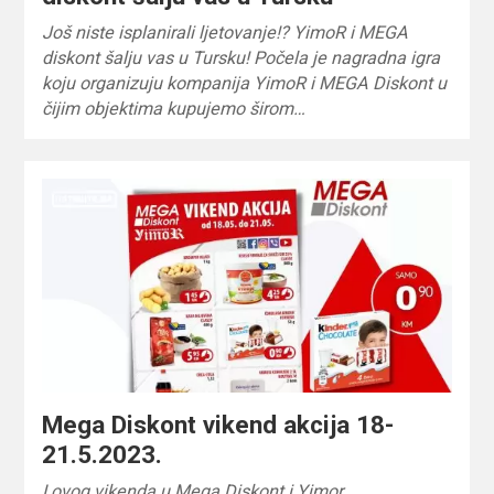
Još niste isplanirali ljetovanje!? YimoR i MEGA
diskont šalju vas u Tursku! Počela je nagradna igra
koju organizuju kompanija YimoR i MEGA Diskont u
čijim objektima kupujemo širom…
Mega Diskont vikend akcija 18-
21.5.2023.
I ovog vikenda u Mega Diskont i Yimor