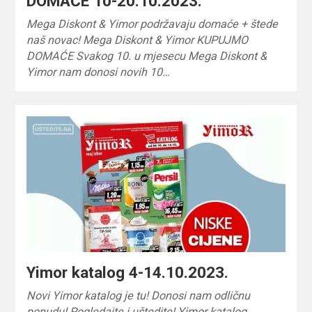
DOMAĆE 10-20.10.2023.
Mega Diskont & Yimor podržavaju domaće + štede
naš novac! Mega Diskont & Yimor KUPUJMO
DOMAĆE Svakog 10. u mjesecu Mega Diskont &
Yimor nam donosi novih 10…
Yimor katalog 4-14.10.2023.
Novi Yimor katalog je tu! Donosi nam odličnu
ponudu! Pogledajte i uštedite! Yimor katalog