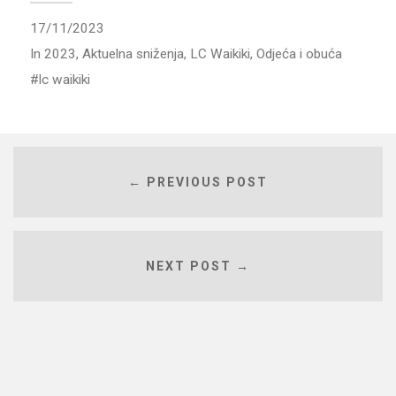
17/11/2023
In
2023
,
Aktuelna sniženja
,
LC Waikiki
,
Odjeća i obuća
lc waikiki
← PREVIOUS POST
NEXT POST →