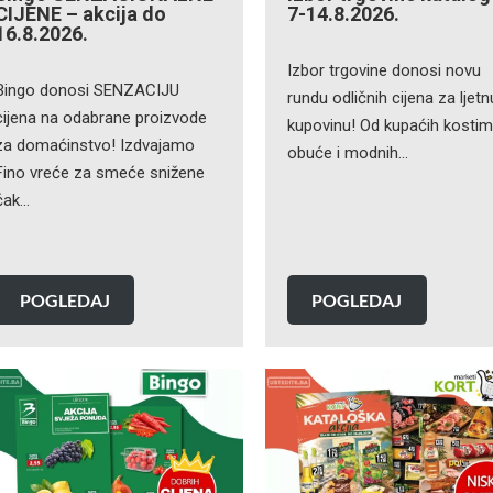
CIJENE – akcija do
7-14.8.2026.
16.8.2026.
Izbor trgovine donosi novu
Bingo donosi SENZACIJU
rundu odličnih cijena za ljetn
cijena na odabrane proizvode
kupovinu! Od kupaćih kostim
za domaćinstvo! Izdvajamo
obuće i modnih…
Fino vreće za smeće snižene
čak…
POGLEDAJ
POGLEDAJ