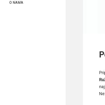
O NAMA
P
Pri
Ruž
naj
Ne 