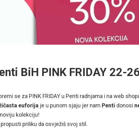
enti BiH PINK FRIDAY 22-2
premi se za PINK FRIDAY u Penti radnjama i na web shop
ičasta euforija
je u punom sjaju jer nam
Penti
donosi
n
noviju kolekciju!
propusti priliku da osvježiš svoj stil.