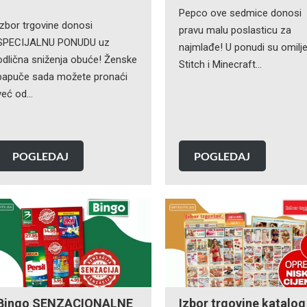
Pepco ove sedmice donosi
Izbor trgovine donosi
pravu malu poslasticu za
SPECIJALNU PONUDU uz
najmlađe! U ponudi su omilje
odlična sniženja obuće! Ženske
Stitch i Minecraft…
papuče sada možete pronaći
već od…
POGLEDAJ
POGLEDAJ
Bingo SENZACIONALNE
Izbor trgovine katalog