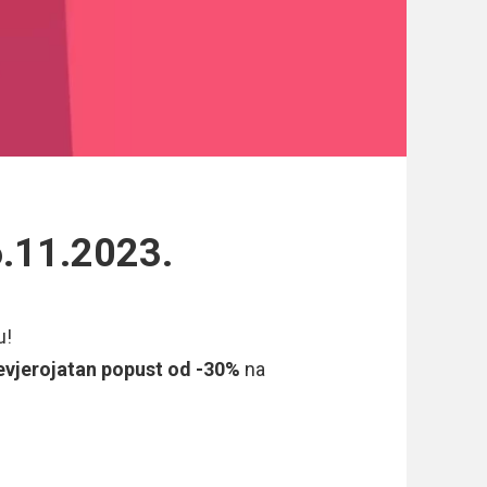
6.11.2023.
u!
evjerojatan popust od -30%
na