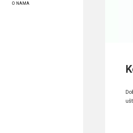
O NAMA
K
Dob
ušt