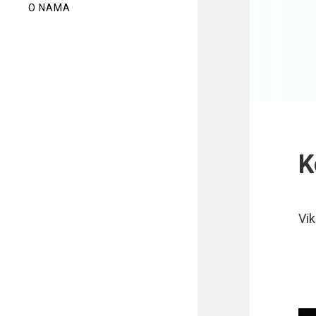
O NAMA
K
Vik