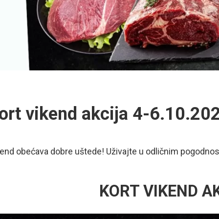
ort vikend akcija 4-6.10.20
end obećava dobre uštede! Uživajte u odličnim pogodnost
KORT VIKEND A