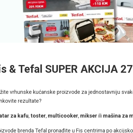
is & Tefal SUPER AKCIJA 2
ažite vrhunske kućanske proizvode za jednostavniju sva
nkovite rezultate?
atar za kafu
,
toster
,
multicooker
,
mikser
ili
mašina za m
izvode brenda Tefal pronađite u Fis centrima po akcijskoj