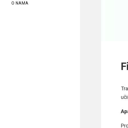
O NAMA
F
Tr
uči
Ap
Pro