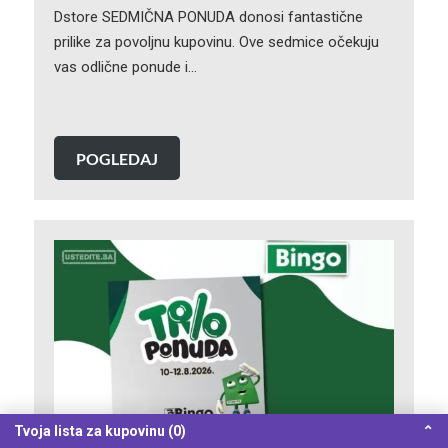
Dstore SEDMIČNA PONUDA donosi fantastične
prilike za povoljnu kupovinu. Ove sedmice očekuju
vas odlične ponude i…
POGLEDAJ
Tvoja lista za kupovinu (0)
⌃
Bingo TRIO PONUDA 10-12.8.2026.