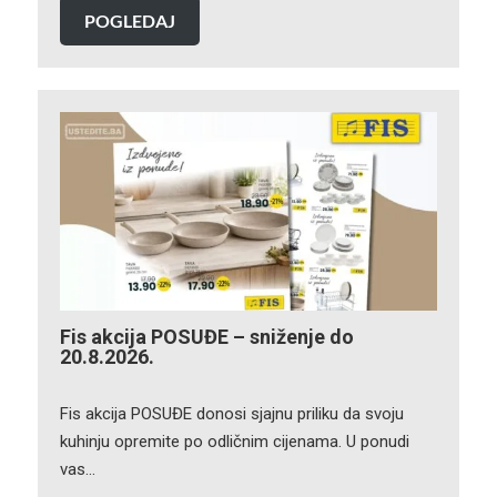
POGLEDAJ
Fis akcija POSUĐE – sniženje do
20.8.2026.
Fis akcija POSUĐE donosi sjajnu priliku da svoju
kuhinju opremite po odličnim cijenama. U ponudi
vas…