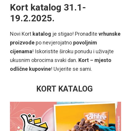
Kort katalog 31.1-
19.2.2025.
Novi Kort
katalog
je stigao! Pronađite
vrhunske
proizvode
po nevjerojatno
povoljnim
cijenama
! Iskoristite široku ponudu i uživajte
ukusnim obrocima svaki dan.
Kort – mjesto
odlične kupovine
! Uvjerite se sami.
KORT KATALOG