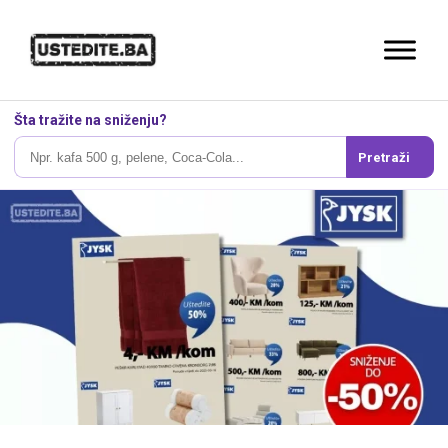
Šta tražite na sniženju?
Pretraži