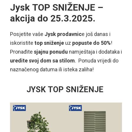
Jysk TOP SNIŽENJE –
akcija do 25.3.2025.
Posjetite vaše
Jysk prodavnic
e još danas i
iskoristite
top sniženje
uz
popuste do 50%
!
Pronađite
sjajnu ponudu
namještaja i dodataka i
uredite svoj dom sa stilom
. Ponuda vrijedi do
naznačenog datuma ili isteka zaliha!
JYSK TOP SNIŽENJE