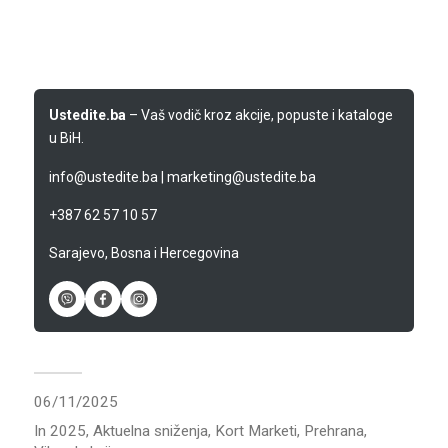
Ustedite.ba
– Vaš vodič kroz akcije, popuste i kataloge
u BiH.
info@ustedite.ba
|
marketing@ustedite.ba
+387 62 57 10 57
Sarajevo, Bosna i Hercegovina
06/11/2025
In
2025
,
Aktuelna sniženja
,
Kort Marketi
,
Prehrana
,