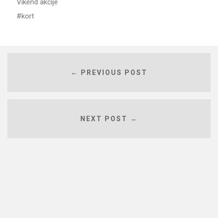
Vikend akcije
kort
← PREVIOUS POST
NEXT POST →